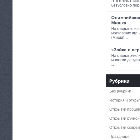
Эта открыточка 
безусловно пора
Олимпийски
Мишка
На открытке из
московских игр
(Миша) ...
«Зайка в се
На открыточке 
многими девушк
...
Без рубрики
История и откры
Открытки прошло
Открытки ручной
Открытки совре
Праздники