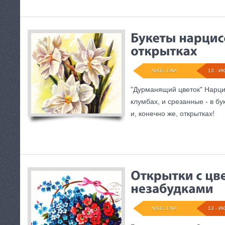
NIKELENA
13 - И
"Дурманящий цветок" Нарци
клумбах, и срезанные - в бук
и, конечно же, открытках!
NIKELENA
13 - И