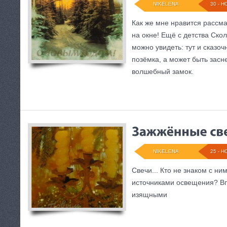
NIKELENA
30 - Н
Как же мне нравится рассм
на окне! Ещё с детства Скол
можно увидеть: тут и сказоч
позёмка, а может быть засн
волшебный замок.
NIKELENA
25 - Н
Свечи... Кто не знаком с н
источниками освещения? Вп
изящными