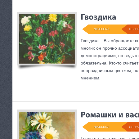
NIKELENA
18 - Н
Гвоздика... Вы обращаете в
многих он прочно ассоциати
демонстрациями, но ведь эт
обязательна. Кто-то считает
непраздничным цветком, но
мнением.
NIKELENA
18 - Н
Глядя на эту открытку - сло