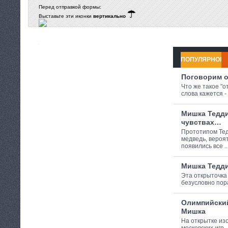
Перед отправкой формы:
Выставьте эти иконки
вертикально
ПОПУЛЯРНОЕ
Поговорим 
Что же такое "о
слова кажется - э
Мишка Тедди
чувствах…
Прототипом Те
медведь, вероя
появились все ..
Мишка Тедди
Эта открыточка 
безусловно пора
Олимпийски
Мишка
На открытке из
московских игр