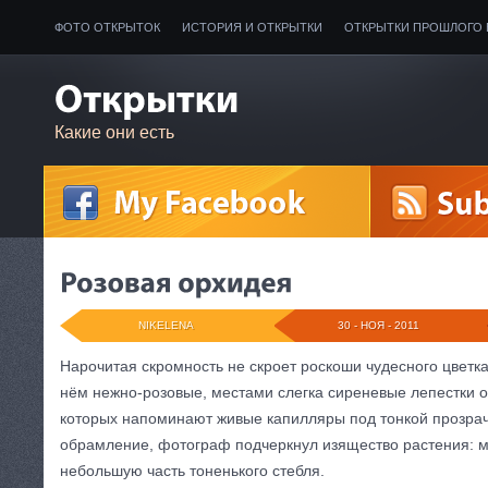
ФОТО ОТКРЫТОК
ИСТОРИЯ И ОТКРЫТКИ
ОТКРЫТКИ ПРОШЛОГО 
Какие они есть
NIKELENA
30 - НОЯ - 2011
Нарочитая скромность не скроет роскоши чудесного цветка
нём нежно-розовые, местами слегка сиреневые лепестки о
которых напоминают живые капилляры под тонкой прозра
обрамление, фотограф подчеркнул изящество растения: 
небольшую часть тоненького стебля.