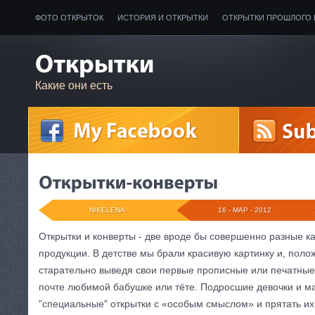
ФОТО ОТКРЫТОК
ИСТОРИЯ И ОТКРЫТКИ
ОТКРЫТКИ ПРОШЛОГО 
Какие они есть
NIKELENA
16 - МАР - 2012
Открытки и конверты - две вроде бы совершенно разные к
продукции. В детстве мы брали красивую картинку и, полож
старательно выведя свои первые прописные или печатные
почте любимой бабушке или тёте.
Подросшие девочки и ма
"специальные" открытки с «особым смыслом» и прятать их