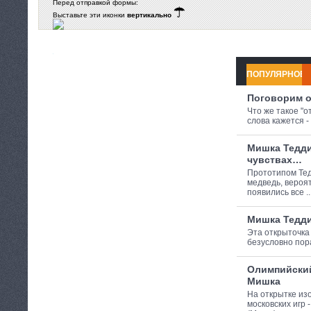
Перед отправкой формы:
Выставьте эти иконки
вертикально
ПОПУЛЯРНОЕ
Поговорим 
Что же такое "о
слова кажется - э
Мишка Тедди
чувствах…
Прототипом Те
медведь, вероя
появились все ..
Мишка Тедди
Эта открыточка 
безусловно пора
Олимпийски
Мишка
На открытке из
московских игр