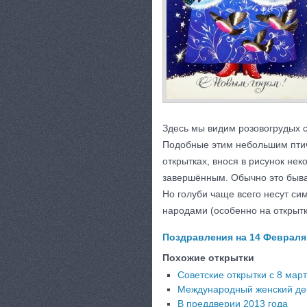
Здесь мы видим розовогрудых с
Подобные этим небольшим птич
открытках, внося в рисунок не
завершённым. Обычно это бываю
Но голуби чаще всего несут с
народами (особенно на открытк
Поздравления на 14 Февраля 
Похожие открытки
Советские открытки с 8 мар
Международный женский де
В преддверии 2013 года