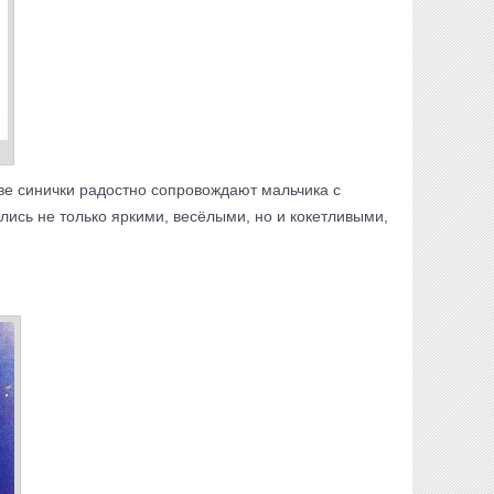
ве синички радостно сопровождают мальчика с
ились не только яркими, весёлыми, но и кокетливыми,