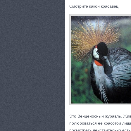
Смотрите какой красавец!
Это Венценосный журавль. Жив
полюбоваться её красотой лишь
посмотреть действительно есть