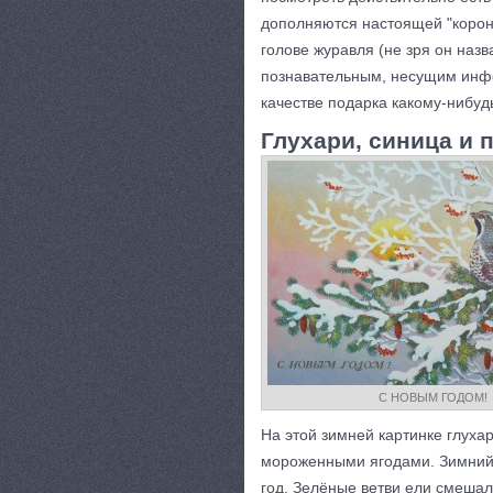
дополняются настоящей "короно
голове журавля (не зря он назв
познавательным, несущим инф
качестве подарка какому-нибу
Глухари, синица и 
С НОВЫМ ГОДОМ!
На этой зимней картинке глуха
мороженными ягодами. Зимний 
год. Зелёные ветви ели смешал