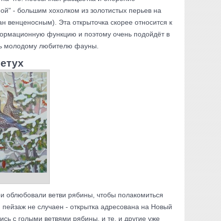
й" - большим хохолком из золотистых перьев на
ан венценосным). Эта открыточка скорее относится к
ормационную функцию и поэтому очень подойдёт в
дь молодому любителю фауны.
петух
ри облюбовали ветви рябины, чтобы полакомиться
пейзаж не случаен - открытка адресована на Новый
ись с голыми ветвями рябины, и те, и другие уже