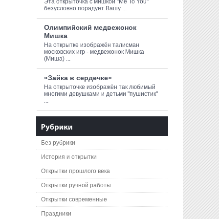
Эта открыточка с мишкой "Me To You"
безусловно порадует Вашу ...
Олимпийский медвежонок
Мишка
На открытке изображён талисман
московских игр - медвежонок Мишка
(Миша) ...
«Зайка в сердечке»
На открыточке изображён так любимый
многими девушками и детьми "пушистик"
...
Без рубрики
История и открытки
Открытки прошлого века
Открытки ручной работы
Открытки современные
Праздники