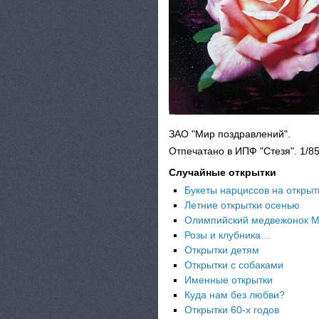
ЗАО "Мир поздравлений".
Отпечатано в ИПФ "Стезя". 1/8
Случайные открытки
Букеты нарциссов на открыт
Летние открытки осенью
Олимпийский медвежонок 
Розы и клубника…
Открытки детям
Открытки с собаками
Именные открытки
Куда нам без любви?
Открытки 60-х годов