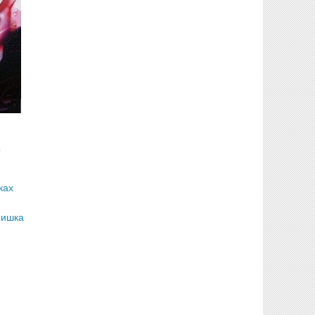
5
ках
Мишка